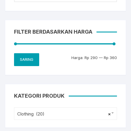
FILTER BERDASARKAN HARGA
Harga
Harga
Harga:
Rp 290
—
Rp 360
SARING
terend
terting
KATEGORI PRODUK
Clothing (20)
×