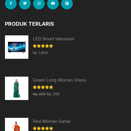
PRODUK TERLARIS
LED Smart television
Dinilai
5.00
Rp
1.800
dari 5
Green Long Women Dress
Harga
Harga
Dinilai
5.00
Rp
399
Rp
299
dari 5
aslinya
saat
adalah:
ini
Rp 399.
adalah:
Red Women Saree
Rp 299.