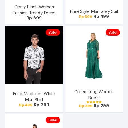
Crazy Black Women
Free Style Man Grey Suit
Fashion Trendy Dress
Harga
Harga
Rp
499
Rp
599
Rp
399
aslinya
saat
adalah:
ini
Rp 599.
adalah:
Sale!
Sale!
Rp 499.
Green Long Women
Fuse Machines White
Dress
Man Shirt
Harga
Harga
Rp
399
Harga
Harga
Rp
499
Rp
299
Rp
399
Dinilai
aslinya
saat
aslinya
saat
5.00
adalah:
ini
dari 5
adalah:
ini
Rp 499.
adalah:
Rp 399.
adalah:
Sale!
Rp 399.
Rp 299.