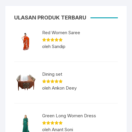
ULASAN PRODUK TERBARU
Red Women Saree
Dinilai
5
oleh Sandip
dari 5
Dining set
Dinilai
5
oleh Ankon Deey
dari 5
Green Long Women Dress
Dinilai
5
oleh Anant Soni