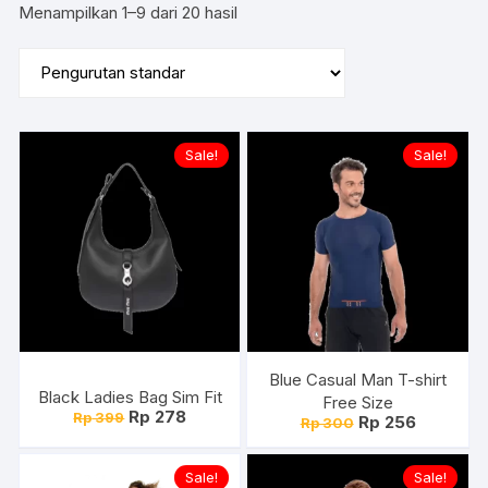
Menampilkan 1–9 dari 20 hasil
Sale!
Sale!
Blue Casual Man T-shirt
Black Ladies Bag Sim Fit
Free Size
Harga
Harga
Rp
278
Rp
399
Harga
Harga
Rp
256
Rp
300
aslinya
saat
aslinya
saat
adalah:
ini
adalah:
ini
Rp 399.
adalah:
Rp 300.
adalah:
Sale!
Sale!
Rp 278.
Rp 256.