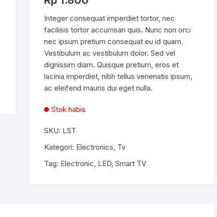
Rp
1.800
berdasarka
n
penilaian
pelanggan
Integer consequat imperdiet tortor, nec
facilisis tortor accumsan quis. Nunc non orci
nec ipsum pretium consequat eu id quam.
Vestibulum ac vestibulum dolor. Sed vel
dignissim diam. Quisque pretium, eros et
lacinia imperdiet, nibh tellus venenatis ipsum,
ac eleifend mauris dui eget nulla.
Stok habis
SKU:
LST
Kategori:
Electronics
,
Tv
Tag:
Electronic
,
LED
,
Smart TV