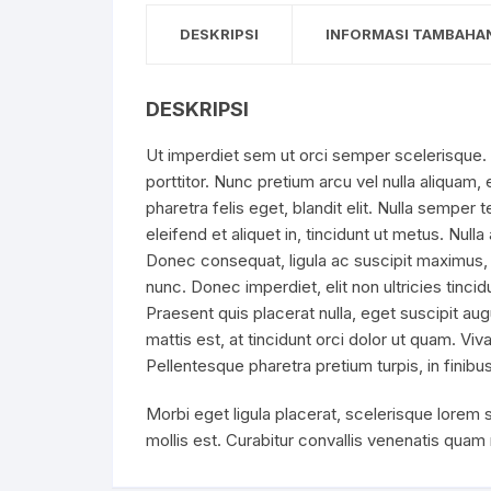
DESKRIPSI
INFORMASI TAMBAHA
DESKRIPSI
Ut imperdiet sem ut orci semper scelerisque. 
porttitor. Nunc pretium arcu vel nulla aliquam,
pharetra felis eget, blandit elit. Nulla semper 
eleifend et aliquet in, tincidunt ut metus. Null
Donec consequat, ligula ac suscipit maximus, r
nunc. Donec imperdiet, elit non ultricies tincidu
Praesent quis placerat nulla, eget suscipit augue
mattis est, at tincidunt orci dolor ut quam. Vi
Pellentesque pharetra pretium turpis, in finibu
Morbi eget ligula placerat, scelerisque lorem 
mollis est. Curabitur convallis venenatis quam 