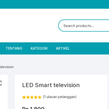
TENTANG
KATEGORI
ARTIKEL
elevision
LED Smart television
(
1
ulasan pelanggan)
Peringkat
1
5.00
dari 5