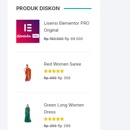
PRODUK DISKON
Lisensi Elementor PRO
Original
Harga
Harga
Rp
150.000
Rp
99.000
aslinya
saat
adalah:
ini
Rp 150.000.
adalah:
Red Women Saree
Rp 99.000.
Harga
Harga
Dinilai
5.00
Rp
499
Rp
356
dari 5
aslinya
saat
adalah:
ini
Rp 499.
adalah:
Green Long Women
Rp 356.
Dress
Harga
Harga
Dinilai
5.00
Rp
399
Rp
299
dari 5