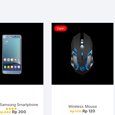
Sale!
 Samsung Smartphone
Wireless Mouse
Harga
Harga
Rp
120
Harga
Harga
Rp
170
Rp
200
Rp
240
Dinilai
aslinya
saat
4.00