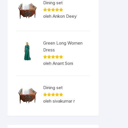
Dining set
Dinilai
5
oleh Ankon Deey
dari 5
Green Long Women
Dress
Dinilai
5
oleh Anant Soni
dari 5
Dining set
Dinilai
5
oleh sivakumar r
dari 5