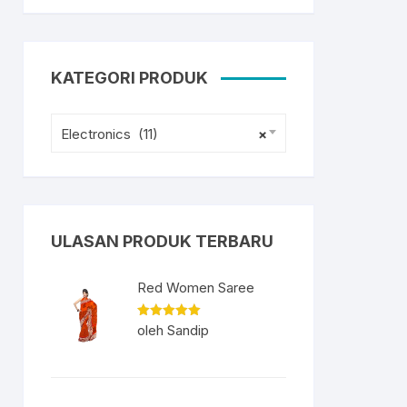
KATEGORI PRODUK
Electronics (11)
×
ULASAN PRODUK TERBARU
Red Women Saree
Dinilai
5
oleh Sandip
dari 5