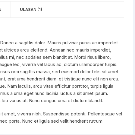
N
ULASAN (1)
Donec a sagittis dolor. Mauris pulvinar purus ac imperdiet
 et ultrices arcu eleifend. Aenean nec mauris imperdiet,
tellus mi, nec sodales sem blandit at. Morbi risus libero,
a augue leo, viverra vel lacus ac, dictum ullamcorper turpis.
isus orci sagittis massa, sed euismod dolor felis sit amet
nt, erat urna hendrerit diam, et tristique nunc elit non arcu.
. Nam iaculis, arcu vitae efficitur porttitor, turpis ligula
vamus a urna eget nunc lacinia luctus a sit amet ipsum.
s leo varius ut. Nunc congue urna et dictum blandit.
sit amet, viverra nibh. Suspendisse potenti. Pellentesque vel
nec porta. Nunc et ligula sed velit hendrerit rutrum