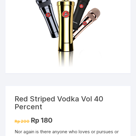
Red Striped Vodka Vol 40
Percent
Harga
Harga
Rp
180
Rp
200
aslinya
saat
adalah:
ini
Nor again is there anyone who loves or pursues or
Rp 200.
adalah: