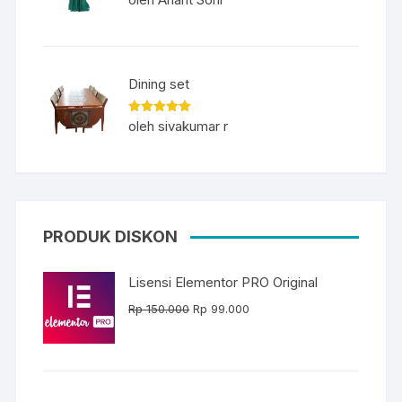
dari 5
Dining set
Dinilai
5
oleh sivakumar r
dari 5
PRODUK DISKON
Lisensi Elementor PRO Original
Harga
Harga
Rp
150.000
Rp
99.000
aslinya
saat
adalah:
ini
Rp 150.000.
adalah:
Rp 99.000.