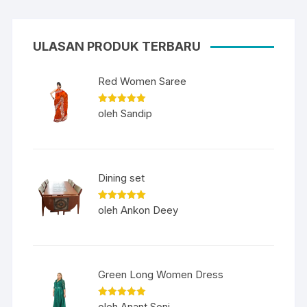
ULASAN PRODUK TERBARU
Red Women Saree
Dinilai
5
oleh Sandip
dari 5
Dining set
Dinilai
5
oleh Ankon Deey
dari 5
Green Long Women Dress
Dinilai
5
oleh Anant Soni