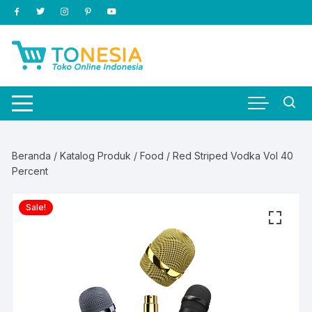
Skip
to
content
Beranda
/
Katalog Produk
/
Food
/ Red Striped Vodka Vol 40
Percent
Sale!