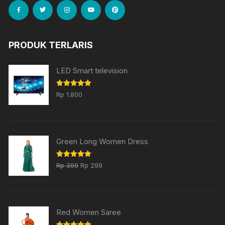
PRODUK TERLARIS
LED Smart television
Dinilai
5.00
Rp
1.800
dari 5
Green Long Women Dress
Harga
Harga
Dinilai
5.00
Rp
399
Rp
299
dari 5
aslinya
saat
adalah:
ini
Rp 399.
adalah:
Red Women Saree
Rp 299.