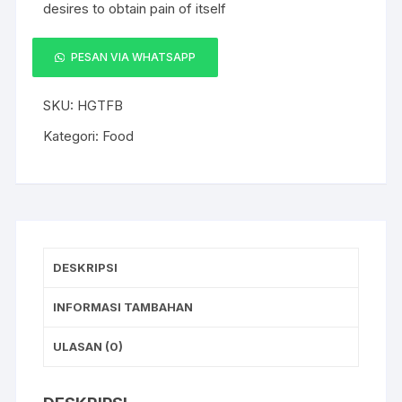
Rp 180.
desires to obtain pain of itself
PESAN VIA WHATSAPP
Kuantitas
Red
SKU:
HGTFB
Striped
Vodka
Kategori:
Food
Vol
40
Percent
DESKRIPSI
INFORMASI TAMBAHAN
ULASAN (0)